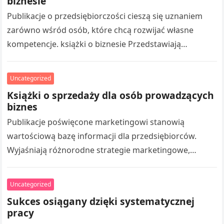
biznesie
Publikacje o przedsiębiorczości cieszą się uznaniem
zarówno wśród osób, które chcą rozwijać własne
kompetencje. książki o biznesie Przedstawiają
praktyczne aspekty budowania biznesu, marketingiem,
organizacją pracy oraz osiąganiem…
Uncategorized
Książki o sprzedaży dla osób prowadzących
biznes
Publikacje poświęcone marketingowi stanowią
wartościową bazę informacji dla przedsiębiorców.
Wyjaśniają różnorodne strategie marketingowe,
tworzeniem skutecznych działań promocyjnych oraz
pozyskiwaniem klientów. Czytanie takich publikacji
Uncategorized
umożliwia rozszerzaniu wiedzy z…
Sukces osiągany dzięki systematycznej
pracy