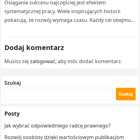
Osiąganie sukcesu najczęściej jest efektem
systematycznej pracy. Wiele inspirujących historii
pokazują, że rozwój wymaga czasu. Każdy cel obejmuje
liczne doświadczenia. Droga Adama Małysza do
sukcesu stanowi inspirację…
Dodaj komentarz
Musisz się
zalogować
, aby móc dodać komentarz.
Szukaj
Szukaj
Posty
Jak wybrać odpowiedniego radcę prawnego?
Rozwój osobisty dzięki wartościowym publikacjom