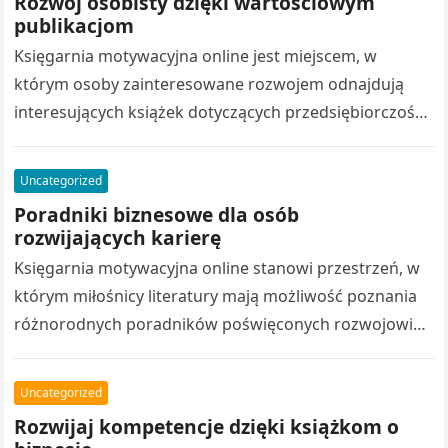
Rozwój osobisty dzięki wartościowym
publikacjom
Księgarnia motywacyjna online jest miejscem, w
którym osoby zainteresowane rozwojem odnajdują
interesujących książek dotyczących przedsiębiorczości.
Różnorodny katalog książek obejmuje poradniki
biznesowe, stanowią źródło inspiracji. Wydawnictwo
Uncategorized
rozwój osobisty…
Poradniki biznesowe dla osób
rozwijających karierę
Księgarnia motywacyjna online stanowi przestrzeń, w
którym miłośnicy literatury mają możliwość poznania
różnorodnych poradników poświęconych rozwojowi
osobistemu. Bogata oferta obejmuje publikacje
motywacyjne, pomagają poznawać nowe zagadnienia.
Uncategorized
Nowoczesne…
Rozwijaj kompetencje dzięki książkom o