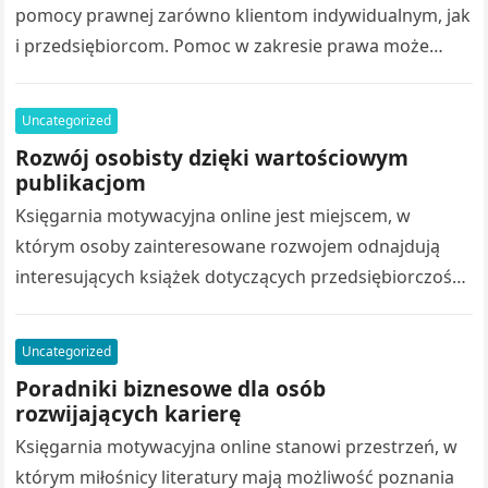
pomocy prawnej zarówno klientom indywidualnym, jak
i przedsiębiorcom. Pomoc w zakresie prawa może
obejmować analizę dokumentów, sporządzanie opinii,
przygotowywanie umów…
Uncategorized
Rozwój osobisty dzięki wartościowym
publikacjom
Księgarnia motywacyjna online jest miejscem, w
którym osoby zainteresowane rozwojem odnajdują
interesujących książek dotyczących przedsiębiorczości.
Różnorodny katalog książek obejmuje poradniki
biznesowe, stanowią źródło inspiracji. Wydawnictwo
Uncategorized
rozwój osobisty…
Poradniki biznesowe dla osób
rozwijających karierę
Księgarnia motywacyjna online stanowi przestrzeń, w
którym miłośnicy literatury mają możliwość poznania