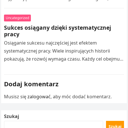
tworzeniem skutecznych działań promocyjnych oraz
pozyskiwaniem klientów. Czytanie takich publikacji
Uncategorized
umożliwia rozszerzaniu wiedzy z…
Sukces osiągany dzięki systematycznej
pracy
Osiąganie sukcesu najczęściej jest efektem
systematycznej pracy. Wiele inspirujących historii
pokazują, że rozwój wymaga czasu. Każdy cel obejmuje
liczne doświadczenia. Droga Adama Małysza do
sukcesu stanowi inspirację…
Dodaj komentarz
Musisz się
zalogować
, aby móc dodać komentarz.
Szukaj
Szukaj