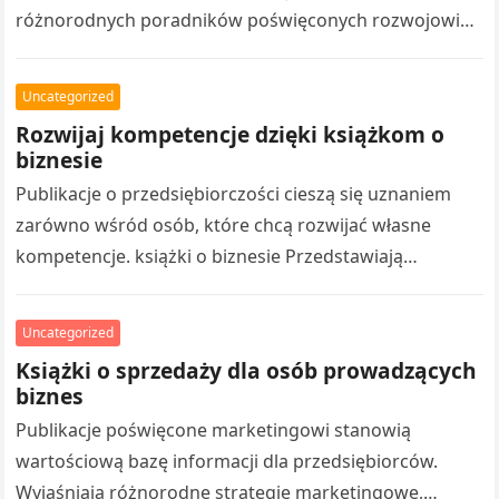
różnorodnych poradników poświęconych rozwojowi
osobistemu. Bogata oferta obejmuje publikacje
motywacyjne, pomagają poznawać nowe zagadnienia.
Uncategorized
Nowoczesne…
Rozwijaj kompetencje dzięki książkom o
biznesie
Publikacje o przedsiębiorczości cieszą się uznaniem
zarówno wśród osób, które chcą rozwijać własne
kompetencje. książki o biznesie Przedstawiają
praktyczne aspekty budowania biznesu, marketingiem,
organizacją pracy oraz osiąganiem…
Uncategorized
Książki o sprzedaży dla osób prowadzących
biznes
Publikacje poświęcone marketingowi stanowią
wartościową bazę informacji dla przedsiębiorców.
Wyjaśniają różnorodne strategie marketingowe,