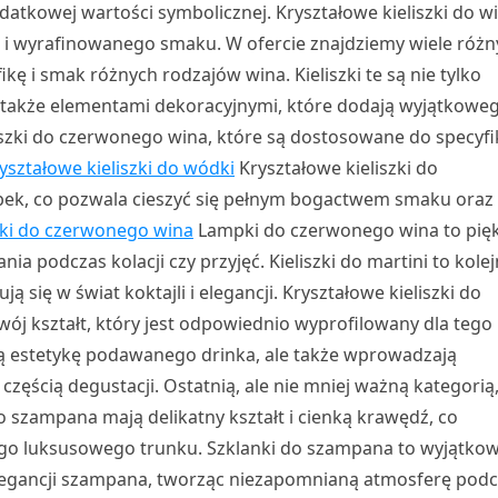
datkowej wartości symbolicznej. Kryształowe kieliszki do w
i i wyrafinowanego smaku. W ofercie znajdziemy wiele róż
kę i smak różnych rodzajów wina. Kieliszki te są nie tylko
e także elementami dekoracyjnymi, które dodają wyjątkowe
eliszki do czerwonego wina, które są dostosowane do specyfi
yształowe kieliszki do wódki
Kryształowe kieliszki do
ek, co pozwala cieszyć się pełnym bogactwem smaku oraz
zki do czerwonego wina
Lampki do czerwonego wina to pię
ia podczas kolacji czy przyjęć. Kieliszki do martini to kole
 się w świat koktajli i elegancji. Kryształowe kieliszki do
wój kształt, który jest odpowiednio wyprofilowany dla tego
lają estetykę podawanego drinka, ale także wprowadzają
częścią degustacji. Ostatnią, ale nie mniej ważną kategorią,
do szampana mają delikatny kształt i cienką krawędź, co
tego luksusowego trunku. Szklanki do szampana to wyjątko
elegancji szampana, tworząc niezapomnianą atmosferę pod