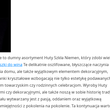
owe to dumny asortyment Huty Szkła Niemen, który zdobi wie
iszki do wina
Te delikatnie oszlifowane, błyszczące naczynia
ia domu, ale także wyjątkowym elementem dekoracyjnym,
klanki kryształowe wzbogacają nie tylko estetykę podawanyc
om towarzyskim czy rodzinnych celebracjom. Wyroby Huty
i czy dekoracyjnymi, ale także noszą w sobie historię trad
ztału wytwarzany jest z pasją, oddaniem oraz wyjątkową
umiejętności z pokolenia na pokolenie. Ta kontynuacja wart