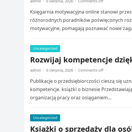
admin
·
6 sierpnia, 2026
·
Comments off
Księgarnia motywacyjna online stanowi przes
różnorodnych poradników poświęconych rozw
motywacyjne, pomagają poznawać nowe zag
Uncategorized
Rozwijaj kompetencje dzięk
admin
·
6 sierpnia, 2026
·
Comments off
Publikacje o przedsiębiorczości cieszą się u
kompetencje. książki o biznesie Przedstawia
organizacją pracy oraz osiąganiem…
Uncategorized
Książki o sprzedaży dla os