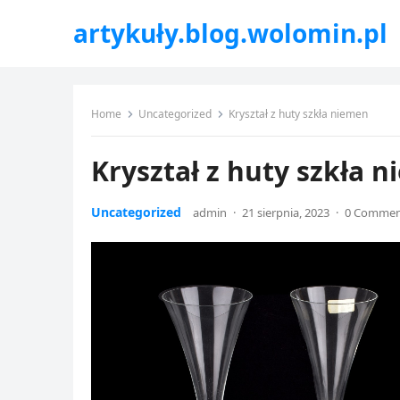
artykuły.blog.wolomin.pl
Home
Uncategorized
Kryształ z huty szkła niemen
Kryształ z huty szkła 
Uncategorized
admin
·
21 sierpnia, 2023
·
0 Comme