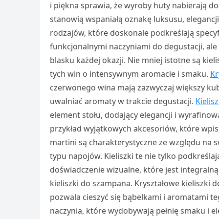
i piękna sprawia, że wyroby huty nabierają do
stanowią wspaniałą oznakę luksusu, elegancj
rodzajów, które doskonale podkreślają specyfi
funkcjonalnymi naczyniami do degustacji, al
blasku każdej okazji. Nie mniej istotne są ki
tych win o intensywnym aromacie i smaku.
Kr
czerwonego wina mają zazwyczaj większy kub
uwalniać aromaty w trakcie degustacji.
Kielis
element stołu, dodający elegancji i wyrafinowan
przykład wyjątkowych akcesoriów, które wpisują
martini są charakterystyczne ze względu na s
typu napojów. Kieliszki te nie tylko podkreś
doświadczenie wizualne, które jest integralną 
kieliszki do szampana. Kryształowe kieliszki 
pozwala cieszyć się bąbelkami i aromatami 
naczynia, które wydobywają pełnię smaku i 