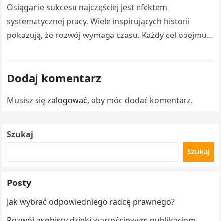
Osiąganie sukcesu najczęściej jest efektem
systematycznej pracy. Wiele inspirujących historii
pokazują, że rozwój wymaga czasu. Każdy cel obejmuje
liczne doświadczenia. Droga Adama Małysza do
sukcesu stanowi inspirację…
Dodaj komentarz
Musisz się
zalogować
, aby móc dodać komentarz.
Szukaj
Szukaj
Posty
Jak wybrać odpowiedniego radcę prawnego?
Rozwój osobisty dzięki wartościowym publikacjom