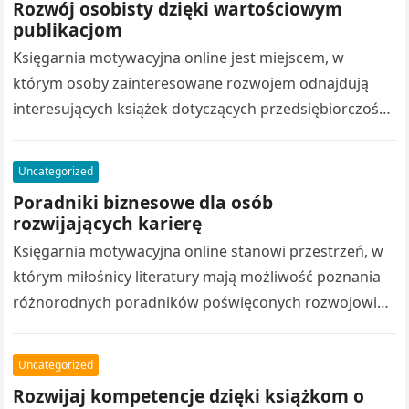
Rozwój osobisty dzięki wartościowym
publikacjom
Księgarnia motywacyjna online jest miejscem, w
którym osoby zainteresowane rozwojem odnajdują
interesujących książek dotyczących przedsiębiorczości.
Różnorodny katalog książek obejmuje poradniki
biznesowe, stanowią źródło inspiracji. Wydawnictwo
Uncategorized
rozwój osobisty…
Poradniki biznesowe dla osób
rozwijających karierę
Księgarnia motywacyjna online stanowi przestrzeń, w
którym miłośnicy literatury mają możliwość poznania
różnorodnych poradników poświęconych rozwojowi
osobistemu. Bogata oferta obejmuje publikacje
motywacyjne, pomagają poznawać nowe zagadnienia.
Uncategorized
Nowoczesne…
Rozwijaj kompetencje dzięki książkom o