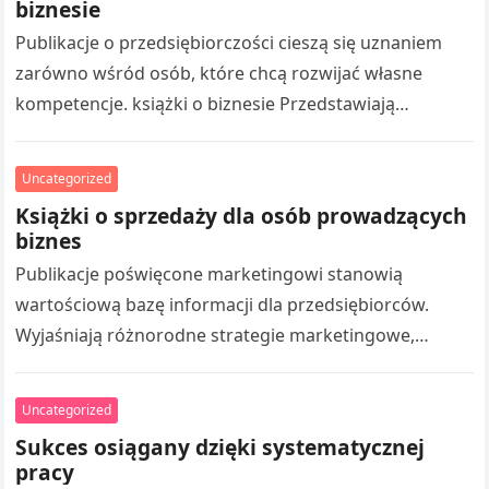
biznesie
Publikacje o przedsiębiorczości cieszą się uznaniem
zarówno wśród osób, które chcą rozwijać własne
kompetencje. książki o biznesie Przedstawiają
praktyczne aspekty budowania biznesu, marketingiem,
organizacją pracy oraz osiąganiem…
Uncategorized
Książki o sprzedaży dla osób prowadzących
biznes
Publikacje poświęcone marketingowi stanowią
wartościową bazę informacji dla przedsiębiorców.
Wyjaśniają różnorodne strategie marketingowe,
tworzeniem skutecznych działań promocyjnych oraz
pozyskiwaniem klientów. Czytanie takich publikacji
Uncategorized
umożliwia rozszerzaniu wiedzy z…
Sukces osiągany dzięki systematycznej
pracy