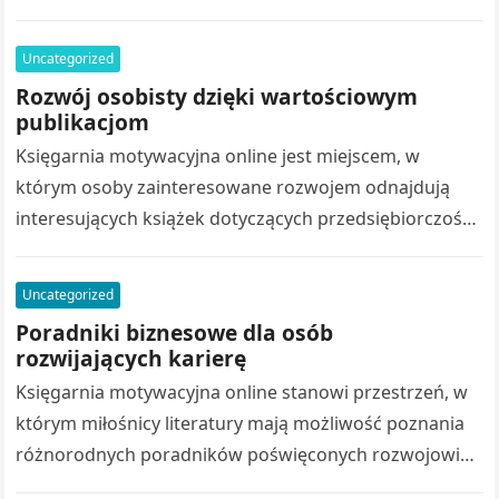
obejmować analizę dokumentów, sporządzanie opinii,
przygotowywanie umów…
Uncategorized
Rozwój osobisty dzięki wartościowym
publikacjom
Księgarnia motywacyjna online jest miejscem, w
którym osoby zainteresowane rozwojem odnajdują
interesujących książek dotyczących przedsiębiorczości.
Różnorodny katalog książek obejmuje poradniki
biznesowe, stanowią źródło inspiracji. Wydawnictwo
Uncategorized
rozwój osobisty…
Poradniki biznesowe dla osób
rozwijających karierę
Księgarnia motywacyjna online stanowi przestrzeń, w
którym miłośnicy literatury mają możliwość poznania
różnorodnych poradników poświęconych rozwojowi
osobistemu. Bogata oferta obejmuje publikacje