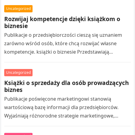
motywacyjne, pomagają poznawać nowe zagadnienia.
Uncategorized
Nowoczesne…
Rozwijaj kompetencje dzięki książkom o
biznesie
Publikacje o przedsiębiorczości cieszą się uznaniem
zarówno wśród osób, które chcą rozwijać własne
kompetencje. książki o biznesie Przedstawiają
praktyczne aspekty budowania biznesu, marketingiem,
organizacją pracy oraz osiąganiem…
Uncategorized
Książki o sprzedaży dla osób prowadzących
biznes
Publikacje poświęcone marketingowi stanowią
wartościową bazę informacji dla przedsiębiorców.
Wyjaśniają różnorodne strategie marketingowe,
tworzeniem skutecznych działań promocyjnych oraz
pozyskiwaniem klientów. Czytanie takich publikacji