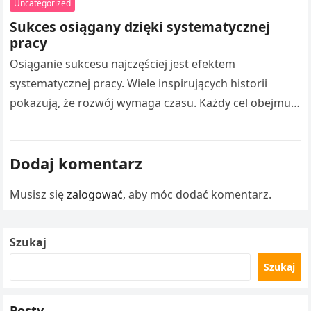
Uncategorized
umożliwia rozszerzaniu wiedzy z…
Sukces osiągany dzięki systematycznej
pracy
Osiąganie sukcesu najczęściej jest efektem
systematycznej pracy. Wiele inspirujących historii
pokazują, że rozwój wymaga czasu. Każdy cel obejmuje
liczne doświadczenia. Droga Adama Małysza do
sukcesu stanowi inspirację…
Dodaj komentarz
Musisz się
zalogować
, aby móc dodać komentarz.
Szukaj
Szukaj
Posty