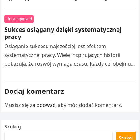
tworzeniem skutecznych działań promocyjnych oraz
pozyskiwaniem klientów. Czytanie takich publikacji
Uncategorized
umożliwia rozszerzaniu wiedzy z…
Sukces osiągany dzięki systematycznej
pracy
Osiąganie sukcesu najczęściej jest efektem
systematycznej pracy. Wiele inspirujących historii
pokazują, że rozwój wymaga czasu. Każdy cel obejmuje
liczne doświadczenia. Droga Adama Małysza do
sukcesu stanowi inspirację…
Dodaj komentarz
Musisz się
zalogować
, aby móc dodać komentarz.
Szukaj
Szukaj