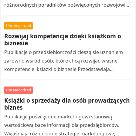
różnorodnych poradników poświęconych rozwojowi
osobistemu. Bogata oferta obejmuje publikacje
motywacyjne, pomagają poznawać nowe zagadnienia.
Uncategorized
Nowoczesne…
Rozwijaj kompetencje dzięki książkom o
biznesie
Publikacje o przedsiębiorczości cieszą się uznaniem
zarówno wśród osób, które chcą rozwijać własne
kompetencje. książki o biznesie Przedstawiają
praktyczne aspekty budowania biznesu, marketingiem,
organizacją pracy oraz osiąganiem…
Uncategorized
Książki o sprzedaży dla osób prowadzących
biznes
Publikacje poświęcone marketingowi stanowią
wartościową bazę informacji dla przedsiębiorców.
Wyjaśniają różnorodne strategie marketingowe,