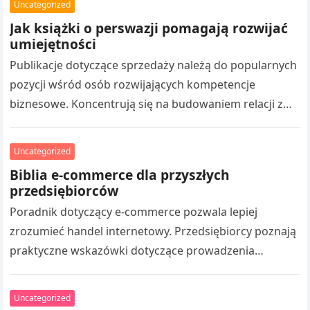
Uncategorized
perswazji opisują mechanizmy…
Jak książki o perswazji pomagają rozwijać
umiejętności
Publikacje dotyczące sprzedaży należą do popularnych
pozycji wśród osób rozwijających kompetencje
biznesowe. Koncentrują się na budowaniem relacji z
klientami, analizą potrzeb odbiorców. Twórcy książek
przedstawiają różne podejścia,…
Uncategorized
Biblia e-commerce dla przyszłych
przedsiębiorców
Poradnik dotyczący e-commerce pozwala lepiej
zrozumieć handel internetowy. Przedsiębiorcy poznają
praktyczne wskazówki dotyczące prowadzenia
działalności online. Takie publikacje przedstawiają
różne rozwiązania związane z handlem online. Start
Uncategorized
sklepu…