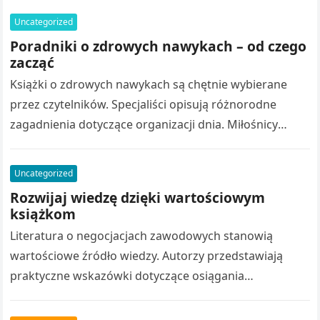
sukcesu stanowi inspirację…
Uncategorized
Poradniki o zdrowych nawykach – od czego
zacząć
Książki o zdrowych nawykach są chętnie wybierane
przez czytelników. Specjaliści opisują różnorodne
zagadnienia dotyczące organizacji dnia. Miłośnicy
literatury rozwojowej zapoznają się z licznymi
koncepcjami związanymi ze świadomym…
Uncategorized
Rozwijaj wiedzę dzięki wartościowym
książkom
Literatura o negocjacjach zawodowych stanowią
wartościowe źródło wiedzy. Autorzy przedstawiają
praktyczne wskazówki dotyczące osiągania
porozumienia. Przedsiębiorcy analizują odmienne
podejścia do współpracy biznesowej. Książki o