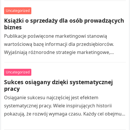
organizacją pracy oraz osiąganiem…
Uncategorized
Książki o sprzedaży dla osób prowadzących
biznes
Publikacje poświęcone marketingowi stanowią
wartościową bazę informacji dla przedsiębiorców.
Wyjaśniają różnorodne strategie marketingowe,
tworzeniem skutecznych działań promocyjnych oraz
pozyskiwaniem klientów. Czytanie takich publikacji
Uncategorized
umożliwia rozszerzaniu wiedzy z…
Sukces osiągany dzięki systematycznej
pracy
Osiąganie sukcesu najczęściej jest efektem
systematycznej pracy. Wiele inspirujących historii
pokazują, że rozwój wymaga czasu. Każdy cel obejmuje
liczne doświadczenia. Droga Adama Małysza do