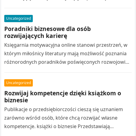
Różnorodny katalog książek obejmuje poradniki
biznesowe, stanowią źródło inspiracji. Wydawnictwo
Uncategorized
rozwój osobisty…
Poradniki biznesowe dla osób
rozwijających karierę
Księgarnia motywacyjna online stanowi przestrzeń, w
którym miłośnicy literatury mają możliwość poznania
różnorodnych poradników poświęconych rozwojowi
osobistemu. Bogata oferta obejmuje publikacje
motywacyjne, pomagają poznawać nowe zagadnienia.
Uncategorized
Nowoczesne…
Rozwijaj kompetencje dzięki książkom o
biznesie
Publikacje o przedsiębiorczości cieszą się uznaniem
zarówno wśród osób, które chcą rozwijać własne
kompetencje. książki o biznesie Przedstawiają
praktyczne aspekty budowania biznesu, marketingiem,