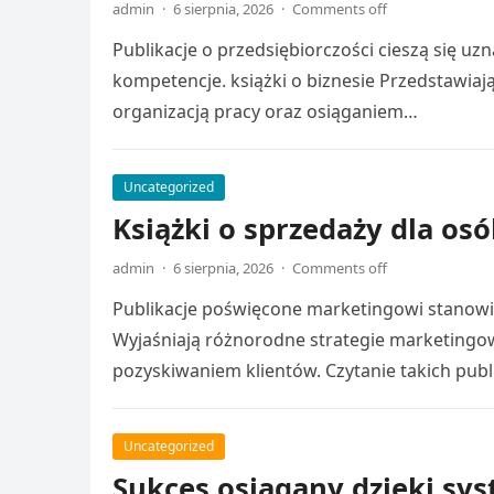
admin
·
6 sierpnia, 2026
·
Comments off
Publikacje o przedsiębiorczości cieszą się u
kompetencje. książki o biznesie Przedstawia
organizacją pracy oraz osiąganiem…
Uncategorized
Książki o sprzedaży dla os
admin
·
6 sierpnia, 2026
·
Comments off
Publikacje poświęcone marketingowi stanowią
Wyjaśniają różnorodne strategie marketingo
pozyskiwaniem klientów. Czytanie takich publ
Uncategorized
Sukces osiągany dzięki sy