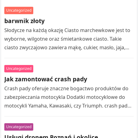
Uncategorized
barwnik złoty
Słodycze na każdą okazję Ciasto marchewkowe jest to
wyborne, wilgotne oraz śmietankowe ciasto. Takie
ciasto zwyczajowo zawiera mąkę, cukier, masło, jaja,
proszek do pieczenia, sok z cytryny,…
Uncategorized
Jak zamontować crash pady
Crash pady oferuje znaczne bogactwo produktów do
zabezpieczania motocykla Dodatki motocyklowe do
motocykli Yamaha, Kawasaki, czy Triumph. crash pady
Perun Natomiast, jak zamontować crash pady? To
oczywiste!…
Uncategorized
Usługi dronem Poznań i okolice