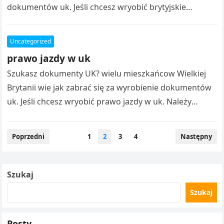
dokumentów uk. Jeśli chcesz wryobić brytyjskie
obywatelstwo. Należy pamiętać, iż brytyjskie prawo
jazdy…
Uncategorized
prawo jazdy w uk
Szukasz dokumenty UK? wielu mieszkańcow Wielkiej
Brytanii wie jak zabrać się za wyrobienie dokumentów
uk. Jeśli chcesz wryobić prawo jazdy w uk. Należy
pamiętać, iż prawo jazdy…
Nawigacja
Poprzedni
1
2
3
4
Następny
po
wpisach
Szukaj
Szukaj
Posty