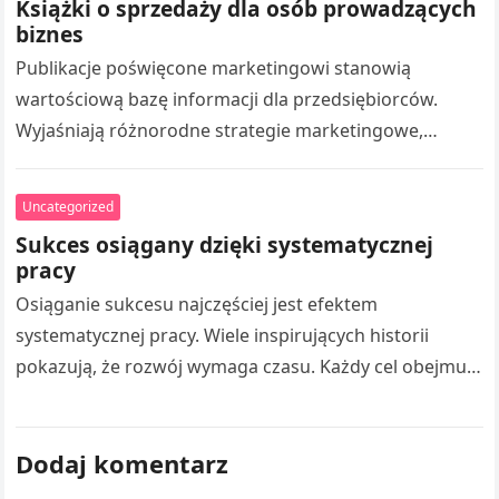
Książki o sprzedaży dla osób prowadzących
biznes
Publikacje poświęcone marketingowi stanowią
wartościową bazę informacji dla przedsiębiorców.
Wyjaśniają różnorodne strategie marketingowe,
tworzeniem skutecznych działań promocyjnych oraz
pozyskiwaniem klientów. Czytanie takich publikacji
Uncategorized
umożliwia rozszerzaniu wiedzy z…
Sukces osiągany dzięki systematycznej
pracy
Osiąganie sukcesu najczęściej jest efektem
systematycznej pracy. Wiele inspirujących historii
pokazują, że rozwój wymaga czasu. Każdy cel obejmuje
liczne doświadczenia. Droga Adama Małysza do
sukcesu stanowi inspirację…
Dodaj komentarz