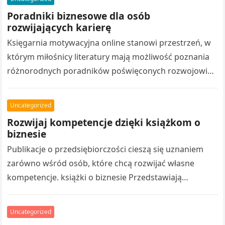
rozwój osobisty…
Poradniki biznesowe dla osób
rozwijających karierę
Księgarnia motywacyjna online stanowi przestrzeń, w
którym miłośnicy literatury mają możliwość poznania
różnorodnych poradników poświęconych rozwojowi
osobistemu. Bogata oferta obejmuje publikacje
motywacyjne, pomagają poznawać nowe zagadnienia.
Uncategorized
Nowoczesne…
Rozwijaj kompetencje dzięki książkom o
biznesie
Publikacje o przedsiębiorczości cieszą się uznaniem
zarówno wśród osób, które chcą rozwijać własne
kompetencje. książki o biznesie Przedstawiają
praktyczne aspekty budowania biznesu, marketingiem,
organizacją pracy oraz osiąganiem…
Uncategorized