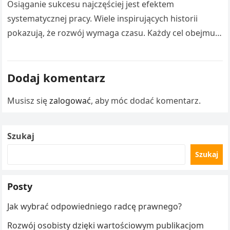
Osiąganie sukcesu najczęściej jest efektem
systematycznej pracy. Wiele inspirujących historii
pokazują, że rozwój wymaga czasu. Każdy cel obejmuje
liczne doświadczenia. Droga Adama Małysza do
sukcesu stanowi inspirację…
Dodaj komentarz
Musisz się
zalogować
, aby móc dodać komentarz.
Szukaj
Szukaj
Posty
Jak wybrać odpowiedniego radcę prawnego?
Rozwój osobisty dzięki wartościowym publikacjom