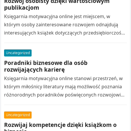
Rozwój osobisty dzięki wartościowym
publikacjom
Księgarnia motywacyjna online jest miejscem, w
którym osoby zainteresowane rozwojem odnajdują
interesujących książek dotyczących przedsiębiorczości.
Różnorodny katalog książek obejmuje poradniki
biznesowe, stanowią źródło inspiracji. Wydawnictwo
Uncategorized
rozwój osobisty…
Poradniki biznesowe dla osób
rozwijających karierę
Księgarnia motywacyjna online stanowi przestrzeń, w
którym miłośnicy literatury mają możliwość poznania
różnorodnych poradników poświęconych rozwojowi
osobistemu. Bogata oferta obejmuje publikacje
motywacyjne, pomagają poznawać nowe zagadnienia.
Uncategorized
Nowoczesne…
Rozwijaj kompetencje dzięki książkom o