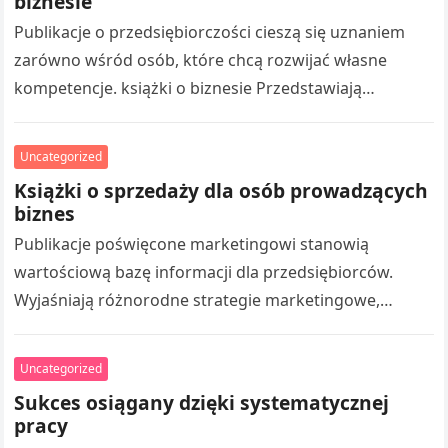
biznesie
Publikacje o przedsiębiorczości cieszą się uznaniem
zarówno wśród osób, które chcą rozwijać własne
kompetencje. książki o biznesie Przedstawiają
praktyczne aspekty budowania biznesu, marketingiem,
organizacją pracy oraz osiąganiem…
Uncategorized
Książki o sprzedaży dla osób prowadzących
biznes
Publikacje poświęcone marketingowi stanowią
wartościową bazę informacji dla przedsiębiorców.
Wyjaśniają różnorodne strategie marketingowe,
tworzeniem skutecznych działań promocyjnych oraz
pozyskiwaniem klientów. Czytanie takich publikacji
Uncategorized
umożliwia rozszerzaniu wiedzy z…
Sukces osiągany dzięki systematycznej
pracy