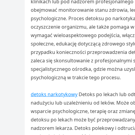
klinikach lub pod nadzorem profesjonalneg
obejmować monitorowanie stanu zdrowia, lec
psychologiczne. Proces detoksu po narkotykac
oczyszczenie organizmu, ale także pomaga w st
wymagać wieloaspektowego podejścia, włącza
społeczne, edukację dotyczącą zdrowego stylu
przypadku konieczności przeprowadzenia de
zaleca się skonsultowanie z profesjonalnymi s
specjalistycznego ośrodka, gdzie można uzy
psychologiczną w trakcie tego procesu.
detoks narkotykowy
Detoks po lekach lub od
nadużyciu lub uzależnieniu od leków. Może o
wsparcie psychologiczne, terapię oraz zmianę 
detoksu po lekach może być przeprowadzany
nadzorem lekarza. Detoks polekowy i odtrucia