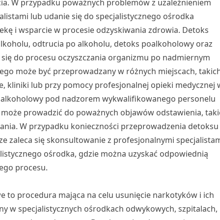
rucia. W przypadku poważnych problemów z uzależnieniem
alistami lub udanie się do specjalistycznego ośrodka
kę i wsparcie w procesie odzyskiwania zdrowia. Detoks
alkoholu, odtrucia po alkoholu, detoks poalkoholowy oraz
 się do procesu oczyszczania organizmu po nadmiernym
wego może być przeprowadzany w różnych miejscach, takic
e, kliniki lub przy pomocy profesjonalnej opieki medycznej 
s alkoholowy pod nadzorem wykwalifikowanego personelu
 może prowadzić do poważnych objawów odstawienia, taki
kłania. W przypadku konieczności przeprowadzenia detoksu
e zaleca się skonsultowanie z profesjonalnymi specjalista
jalistycznego ośrodka, gdzie można uzyskać odpowiednią
tego procesu.
 to procedura mająca na celu usunięcie narkotyków i ich
y w specjalistycznych ośrodkach odwykowych, szpitalach,