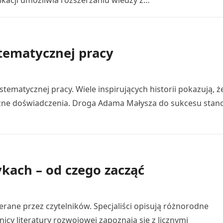
ikacji umożliwia rozszerzaniu wiedzy z…
stematycznej pracy
stematycznej pracy. Wiele inspirujących historii pokazują, ż
czne doświadczenia. Droga Adama Małysza do sukcesu stan
kach – od czego zacząć
rane przez czytelników. Specjaliści opisują różnorodne
nicy literatury rozwojowej zapoznają się z licznymi