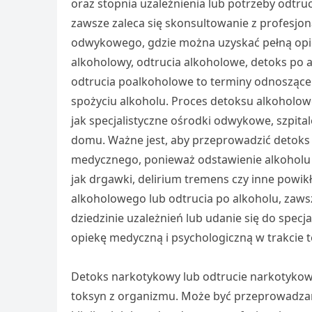
oraz stopnia uzależnienia lub potrzeby odt
zawsze zaleca się skonsultowanie z profesjon
odwykowego, gdzie można uzyskać pełną opie
alkoholowy, odtrucia alkoholowe, detoks po 
odtrucia poalkoholowe to terminy odnoszące
spożyciu alkoholu. Proces detoksu alkoholo
jak specjalistyczne ośrodki odwykowe, szpital
domu. Ważne jest, aby przeprowadzić detok
medycznego, ponieważ odstawienie alkoholu
jak drgawki, delirium tremens czy inne powi
alkoholowego lub odtrucia po alkoholu, zawsz
dziedzinie uzależnień lub udanie się do spec
opiekę medyczną i psychologiczną w trakcie 
Detoks narkotykowy lub odtrucie narkotykowe
toksyn z organizmu. Może być przeprowadzan