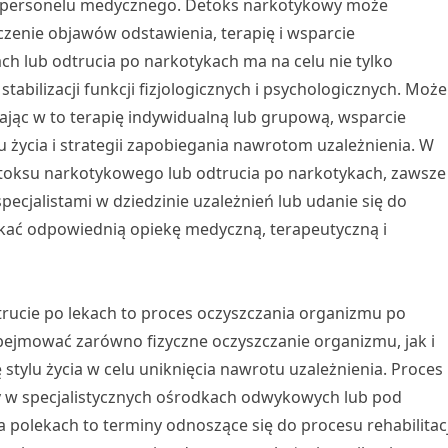
o personelu medycznego. Detoks narkotykowy może
zenie objawów odstawienia, terapię i wsparcie
h lub odtrucia po narkotykach ma na celu nie tylko
abilizacji funkcji fizjologicznych i psychologicznych. Może
jąc w to terapię indywidualną lub grupową, wsparcie
 życia i strategii zapobiegania nawrotom uzależnienia. W
toksu narkotykowego lub odtrucia po narkotykach, zawsze
pecjalistami w dziedzinie uzależnień lub udanie się do
skać odpowiednią opiekę medyczną, terapeutyczną i
trucie po lekach to proces oczyszczania organizmu po
bejmować zarówno fizyczne oczyszczanie organizmu, jak i
stylu życia w celu uniknięcia nawrotu uzależnienia. Proces
 w specjalistycznych ośrodkach odwykowych lub pod
 polekach to terminy odnoszące się do procesu rehabilitacj