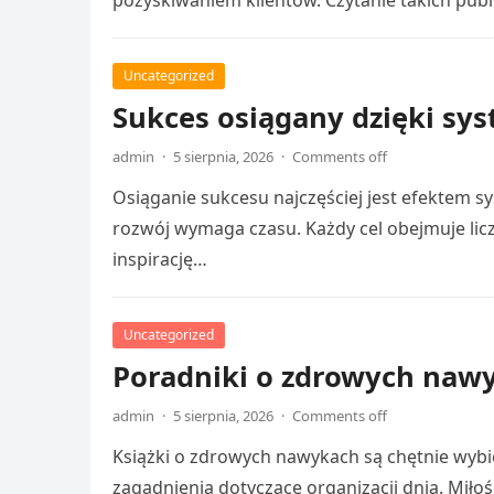
pozyskiwaniem klientów. Czytanie takich publ
Uncategorized
Sukces osiągany dzięki sy
admin
·
5 sierpnia, 2026
·
Comments off
Osiąganie sukcesu najczęściej jest efektem sy
rozwój wymaga czasu. Każdy cel obejmuje li
inspirację…
Uncategorized
Poradniki o zdrowych nawy
admin
·
5 sierpnia, 2026
·
Comments off
Książki o zdrowych nawykach są chętnie wybie
zagadnienia dotyczące organizacji dnia. Miłoś