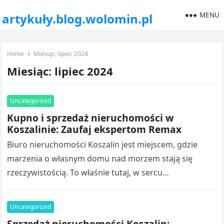
MENU
artykuły.blog.wolomin.pl
Home
Miesiąc:
lipiec 2024
Miesiąc:
lipiec 2024
Uncategorized
Kupno i sprzedaż nieruchomości w
Koszalinie: Zaufaj ekspertom Remax
Biuro nieruchomości Koszalin jest miejscem, gdzie
marzenia o własnym domu nad morzem stają się
rzeczywistością. To właśnie tutaj, w sercu
nadmorskiego regionu, działa Remax Na Tropie
Nieruchomości,…
Uncategorized
Sprzedaż nieruchomości Koszalin: