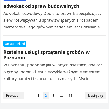
adwokat od spraw budowalnych
Adwokat rozwodowy Opole to prawnik specjalizujący
się w rozwiązywaniu spraw związanych z rozpadem
małżeństwa. Jego głównym zadaniem jest udzielanie
wsparcia prawnego klientom, którzy znajdują się w
trudnym…
Uncategorized
Rzetelne usługi sprzątania grobów w
Poznaniu
W Poznaniu, podobnie jak w innych miastach, dbałość
o groby i pomniki jest niezwykle ważnym elementem
kultury pamięci i szacunku dla zmarłych. Mycie
grobów, sprzątanie grobów, oraz…
Nawigacja
Poprzedni
1
2
3
…
14
Następny
po
wpisach