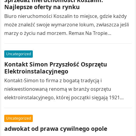
Najlepsze oferty na rynku
Biuro nieruchomości Koszalin to miejsce, gdzie każdy
może znaleźć swoje wymarzone lokum, zwłaszcza jeśli
marzy o życiu nad morzem. Remax Na Tropie
Nieruchomości jest biurem, które specjalizuje…
Uncategorized
Kontakt Simon Przyszłość Osprzętu
Elektroinstalacyjnego
Kontakt-Simon to firma z bogatą tradycją i
niekwestionowaną renomą w branży osprzętu
elektroinstalacyjnego, której początki sięgają 1921
roku. Przez dekady działalności, firma konsekwentnie
umacniała swoją pozycję na…
Uncategorized
adwokat od prawa cywilnego opole